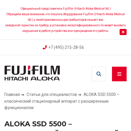
Перейти
к
Официальный представитель Fujifilm (Hitachi Aloka Medical ltd.)
Обращаем ваше внимание, что покупка оборудования Fujifilm (Hitachi Aloka Medical
основному
ltd.) у неавторизованных дистрибьюторов лишает вас
содержанию
заводской гарантии на прибор, а установка несертифицированного по может вызвать
нарушения в работе устройства или прекращение его работы.
+7 (495) 215-28-56
Главная
Статьи для специалистов
ALOKA SSD 5500 –
Строка
классический стационарный аппарат с расширенным
функционалом
навигации
ALOKA SSD 5500 –