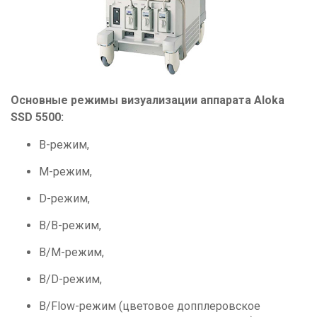
Основные режимы визуализации аппарата Aloka
SSD 5500:
B-режим,
M-режим,
D-режим,
B/B-режим,
B/M-режим,
B/D-режим,
B/Flow-режим (цветовое допплеровское