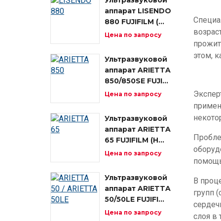
Ультразвуковой
аппарат LISENDO
Специа
880 FUJIFILM (…
возрас
Цена по запросу
прожит
этом, 
Ультразвуковой
аппарат ARIETTA
Изобр
850/850SE FUJI…
Экспер
Цена по запросу
примен
некото
Ультразвуковой
аппарат ARIETTA
Пробле
65 FUJIFILM (H…
оборуд
Цена по запросу
помощь
Ультразвуковой
В проц
аппарат ARIETTA
групп 
50/50LE FUJIFI…
сердеч
Цена по запросу
слоя в