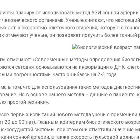
листы планируют использовать метод УЗИ сонной артерии 
т человеческого организма. Ученые считают, что настоящи
ых лет, а скоростью клеточного старения, которую с точн
как отмечают ученые, он позволяет получить более точный 
ажение
ты отмечают: «Современные методы определения биологи
яются сегодня, основываются на информации о ДНК клеток
рыми погрешностями, часто ошибаясь на 2-3 года.
ма в том, что для использования таких методов диагност
ование. Но в основе нашего метода – данные о пациенте, 
ю простой техники».
ессе первых испытаний нового метода ученые применили 
(от 20 до 90 лет). Главным критерием биологического возр
но-сосудистой системы, при этом они отметили значение
 ткани сонной артерии, а также скорость пульсовой волны 