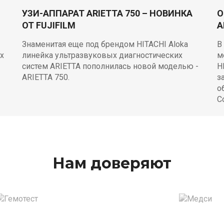
УЗИ-АППАРАТ ARIETTA 750 – НОВИНКА
О
ОТ FUJIFILM
A
Знаменитая еще под брендом HITACHI Aloka
В
х
линейка ультразвуковых диагностических
м
систем ARIETTA пополнилась новой моделью -
H
ARIETTA 750.
з
о
C
Нам доверяют