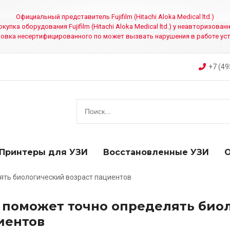
Официальный представитель Fujifilm (Hitachi Aloka Medical ltd.)
упка оборудования Fujifilm (Hitachi Aloka Medical ltd.) у неавторизо
ановка несертифицированного по может вызвать нарушения в работе ус
+7 (49
Поиск
Принтеры для УЗИ
Восстановленные УЗИ
О
ять биологический возраст пациентов
 поможет точно определять био
иентов