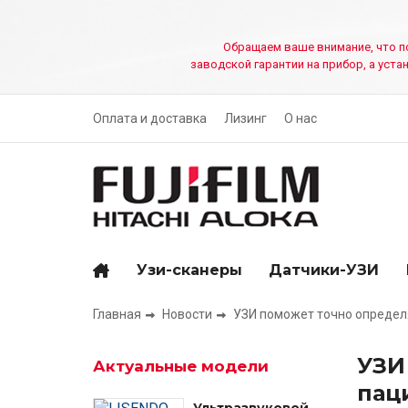
Перейти
к
Обращаем ваше внимание, что пок
основному
заводской гарантии на прибор, а уст
содержанию
Оплата и доставка
Лизинг
О нас
TL-
menu
Узи-сканеры
Датчики-УЗИ
Основная
навигация
Главная
Новости
УЗИ поможет точно определ
Строка
навигации
УЗИ
Актуальные модели
пац