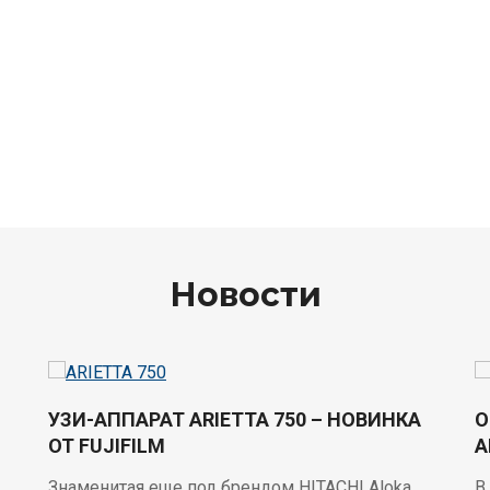
Новости
УЗИ-АППАРАТ ARIETTA 750 – НОВИНКА
О
ОТ FUJIFILM
A
Знаменитая еще под брендом HITACHI Aloka
В