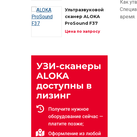
Как ут
Специа
Ультразвуковой
сканер ALOKA
время.
ProSound F37
Цена по запросу
Изображение