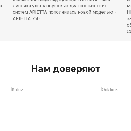
х
линейка ультразвуковых диагностических
м
систем ARIETTA пополнилась новой моделью -
H
ARIETTA 750.
з
о
C
Нам доверяют