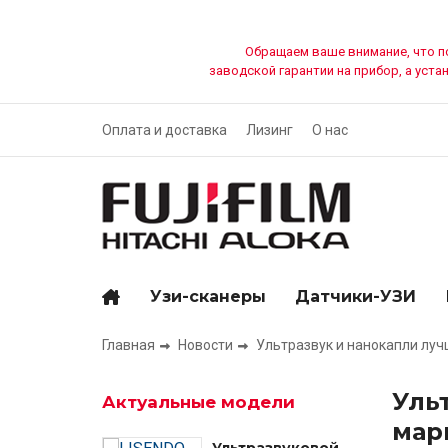
Перейти
к
Обращаем ваше внимание, что пок
основному
заводской гарантии на прибор, а уст
содержанию
Оплата и доставка
Лизинг
О нас
TL-
menu
Узи-сканеры
Датчики-УЗИ
Основная
навигация
Главная
Новости
Ультразвук и нанокапли луч
Строка
навигации
Уль
Актуальные модели
мар