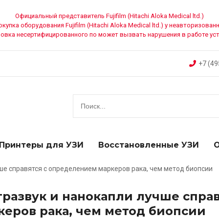
Официальный представитель Fujifilm (Hitachi Aloka Medical ltd.)
упка оборудования Fujifilm (Hitachi Aloka Medical ltd.) у неавторизо
ановка несертифицированного по может вызвать нарушения в работе ус
+7 (49
Поиск
Принтеры для УЗИ
Восстановленные УЗИ
О
ше справятся с определением маркеров рака, чем метод биопсии
тразвук и нанокапли лучше спра
керов рака, чем метод биопсии