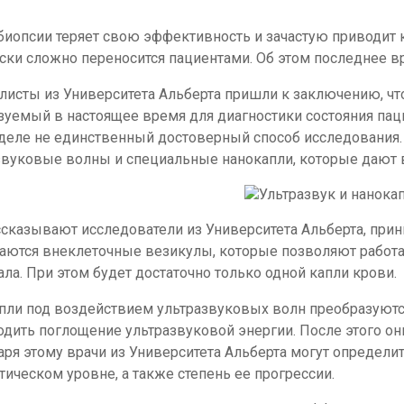
биопсии теряет свою эффективность и зачастую приводит 
ски сложно переносится пациентами. Об этом последнее вр
листы из Университета Альберта пришли к заключению, что
зуемый в настоящее время для диагностики состояния паци
деле не единственный достоверный способ исследования
звуковые волны и специальные нанокапли, которые дают 
ажение
ссказывают исследователи из Университета Альберта, при
аются внеклеточные везикулы, которые позволяют работа
ла. При этом будет достаточно только одной капли крови.
пли под воздействием ультразвуковых волн преобразуются
одить поглощение ультразвуковой энергии. После этого он
аря этому врачи из Университета Альберта могут определи
тическом уровне, а также степень ее прогрессии.