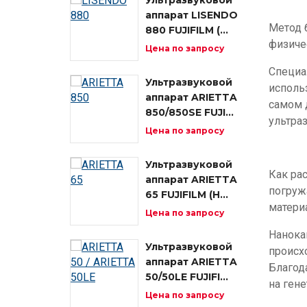
Ультразвуковой
аппарат LISENDO
Метод 
880 FUJIFILM (…
физиче
Цена по запросу
Специа
Ультразвуковой
исполь
аппарат ARIETTA
самом 
850/850SE FUJI…
ультра
Цена по запросу
Изобр
Ультразвуковой
Как ра
аппарат ARIETTA
погруж
65 FUJIFILM (H…
материа
Цена по запросу
Нанока
Ультразвуковой
происх
аппарат ARIETTA
Благод
50/50LE FUJIFI…
на гене
Цена по запросу