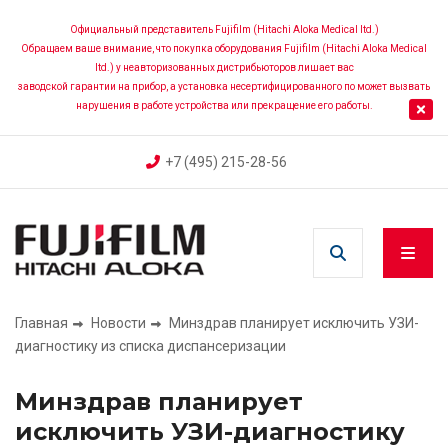
Перейти
к
Официальный представитель Fujifilm (Hitachi Aloka Medical ltd.)
Обращаем ваше внимание, что покупка оборудования Fujifilm (Hitachi Aloka Medical
основному
ltd.) у неавторизованных дистрибьюторов лишает вас
содержанию
заводской гарантии на прибор, а установка несертифицированного по может вызвать
нарушения в работе устройства или прекращение его работы.
+7 (495) 215-28-56
Главная
Новости
Минздрав планирует исключить УЗИ-
Строка
диагностику из списка диспансеризации
навигации
Минздрав планирует
исключить УЗИ-диагностику